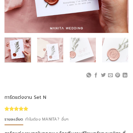
การ์ดแต่งงาน Set N
Rated
1
5.00
รายละเอียด
ทำไมต้อง MANITA?
อื่นๆ
out of 5
based on
customer