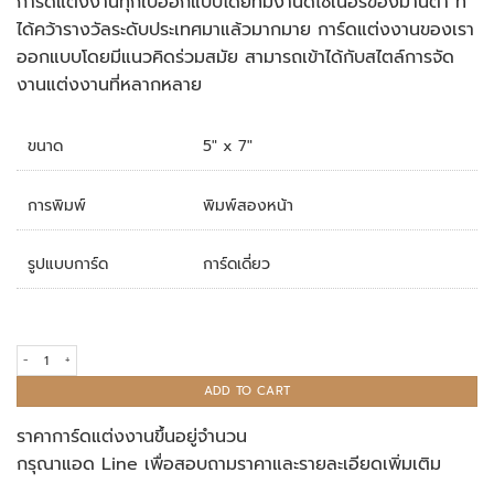
การ์ดแต่งงานทุกใบออกแบบโดยทีมงานดีไซเนอร์ของมานิตา ที่
rating
ได้คว้ารางวัลระดับประเทศมาแล้วมากมาย การ์ดแต่งงานของเรา
ออกแบบโดยมีแนวคิดร่วมสมัย สามารถเข้าได้กับสไตล์การจัด
งานแต่งงานที่หลากหลาย
ขนาด
5″ x 7″
การพิมพ์
พิมพ์สองหน้า
รูปแบบการ์ด
การ์ดเดี่ยว
การ์ดแต่งงาน Set N quantity
ADD TO CART
ราคาการ์ดแต่งงานขึ้นอยู่จำนวน
กรุณาแอด Line เพื่อสอบถามราคาและรายละเอียดเพิ่มเติม