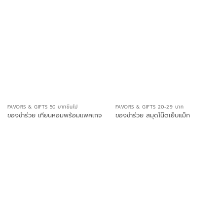
FAVORS & GIFTS 50 บาทขึ้นไป
FAVORS & GIFTS 20-29 บาท
ของชำร่วย เทียนหอมพร้อมแพคเกจ
ของชำร่วย สมุดโน๊ตเย็บแม็ก