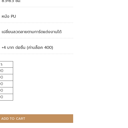
8.5×8.5 ซม.
หนัง PU
เปลี่ยนลวดลายตามการ์ดแต่งงานได้
+4 บาท ต่อชิ้น (ค่าบล็อค 400)
คา
00
00
00
00
00
y
ADD TO CART