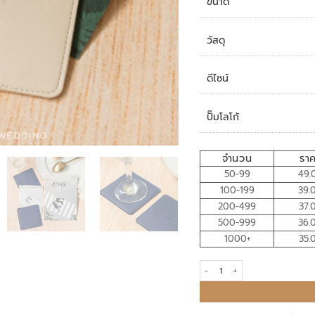
ขนาด
วัสดุ
ดีไซน์
ปั๊มโลโก้
จำนวน
รา
50-99
49.
100-199
39.
200-499
37.
500-999
36.
1000+
35.
ของชำร่วย ที่รองแก้วหนัง quantit