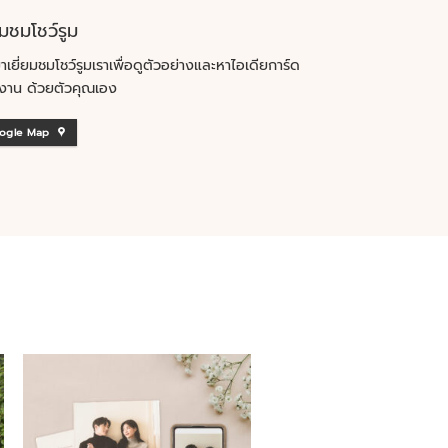
ยมชมโชว์รูม
าเยี่ยมชมโชว์รูมเราเพื่อดูตัวอย่างและหาไอเดียการ์ด
งาน ด้วยตัวคุณเอง
ogle Map