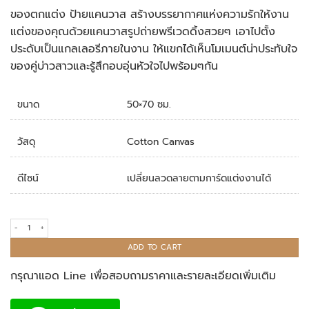
ของตกแต่ง ป้ายแคนวาส สร้างบรรยากาศแห่งความรักให้งาน
แต่งของคุณด้วยแคนวาสรูปถ่ายพรีเวดดิ้งสวยๆ เอาไปตั้ง
ประดับเป็นแกลเลอรีภายในงาน ให้แขกได้เห็นโมเมนต์น่าประทับใจ
ของคู่บ่าวสาวและรู้สึกอบอุ่นหัวใจไปพร้อมๆกัน
ขนาด
50×70 ซม.
วัสดุ
Cotton Canvas
ดีไซน์
เปลี่ยนลวดลายตามการ์ดแต่งงานได้
ของตกแต่ง ป้ายแคนวาส quantity
ADD TO CART
กรุณาแอด Line เพื่อสอบถามราคาและรายละเอียดเพิ่มเติม