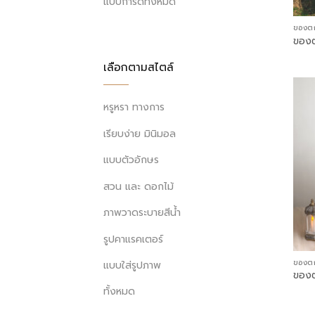
แบบการ์ดทั้งหมด
ของต
ของต
เลือกตามสไตล์
หรูหรา ทางการ
เรียบง่าย มินิมอล
แบบตัวอักษร
สวน และ ดอกไม้
ภาพวาดระบายสีน้ำ
รูปคาแรคเตอร์
ของต
แบบใส่รูปภาพ
ของต
ทั้งหมด