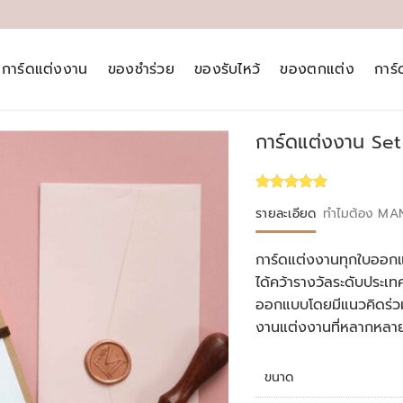
การ์ดแต่งงาน
ของชำร่วย
ของรับไหว้
ของตกแต่ง
การ
การ์ดแต่งงาน Se
Rated
1
5.00
รายละเอียด
ทำไมต้อง MA
out of 5
based on
customer
การ์ดแต่งงานทุกใบออกแ
rating
ได้คว้ารางวัลระดับประ
ออกแบบโดยมีแนวคิดร่วม
งานแต่งงานที่หลากหลา
ขนาด