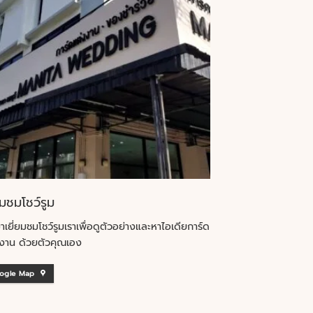
ยมชมโชว์รูม
าเยี่ยมชมโชว์รูมเราเพื่อดูตัวอย่างและหาไอเดียการ์ด
งาน ด้วยตัวคุณเอง
ogle Map