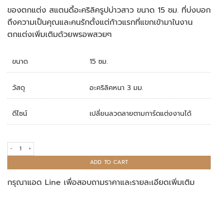
ของตกแต่ง สแตนดี้อะคริลิครูปบ่าวสาว ขนาด 15 ซม. ที่บ่งบอก
ถึงความเป็นคุณและคนรักตั้งแต่ก้าวแรกที่แขกเข้ามาในงาน
ตกแต่งเพิ่มเติมด้วยพรอพสวยๆ
ขนาด
15 ซม.
วัสดุ
อะคริลิคหนา 3 มม.
ดีไซน์
เปลี่ยนลวดลายตามการ์ดแต่งงานได้
ของตกแต่ง สแตนดี้อะคริลิค quantity
ADD TO CART
กรุณาแอด Line เพื่อสอบถามราคาและรายละเอียดเพิ่มเติม