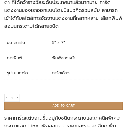
ตา ที่ได้คว้ารางวัลระดับประเทศมาแล้วมากมาย การ์ด
แต่งงานของเราออกแบบโดยมีแนวคิดร่วมสมัย สามารถ
เข้าได้กับสไตล์การจัดงานแต่งงานที่หลากหลาย เลือกพิมพ์
ลงบนกระดาษได้หลายชนิด
ขนาดการ์ด
5" x 7"
การพิมพ์
พิมพ์สองหน้า
รูปแบบการ์ด
การ์ดเดี่ยว
การ์ดแต่งงาน R18-077A quantity
ADD TO CART
ราคาการ์ดแต่งงานขึ้นอยู่กับชนิดกระดาษและเทคนิคพิเศษ
กรุณาแอด Line เพื่อสอบถามราคาและรายละเอียดเพิ่ม