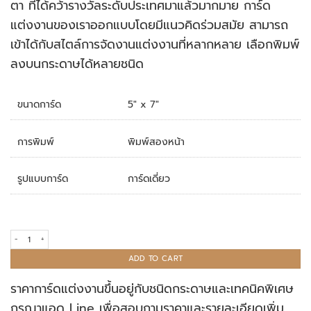
ตา ที่ได้คว้ารางวัลระดับประเทศมาแล้วมากมาย การ์ด
แต่งงานของเราออกแบบโดยมีแนวคิดร่วมสมัย สามารถ
เข้าได้กับสไตล์การจัดงานแต่งงานที่หลากหลาย เลือกพิมพ์
ลงบนกระดาษได้หลายชนิด
ขนาดการ์ด
5" x 7"
การพิมพ์
พิมพ์สองหน้า
รูปแบบการ์ด
การ์ดเดี่ยว
การ์ดแต่งงาน R18-072A quantity
ADD TO CART
ราคาการ์ดแต่งงานขึ้นอยู่กับชนิดกระดาษและเทคนิคพิเศษ
กรุณาแอด Line เพื่อสอบถามราคาและรายละเอียดเพิ่ม