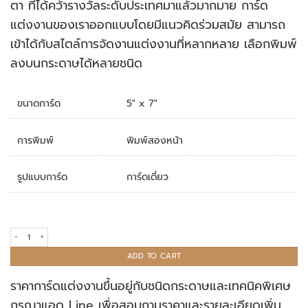
ตา ที่ได้คว้ารางวัลระดับประเทศมาแล้วมากมาย การ์ด
แต่งงานของเราออกแบบโดยมีแนวคิดร่วมสมัย สามารถ
เข้าได้กับสไตล์การจัดงานแต่งงานที่หลากหลาย เลือกพิมพ์
ลงบนกระดาษได้หลายชนิด
ขนาดการ์ด
5" x 7"
การพิมพ์
พิมพ์สองหน้า
รูปแบบการ์ด
การ์ดเดี่ยว
การ์ดแต่งงาน R18-061B quantity
ADD TO CART
ราคาการ์ดแต่งงานขึ้นอยู่กับชนิดกระดาษและเทคนิคพิเศษ
กรุณาแอด Line เพื่อสอบถามราคาและรายละเอียดเพิ่ม