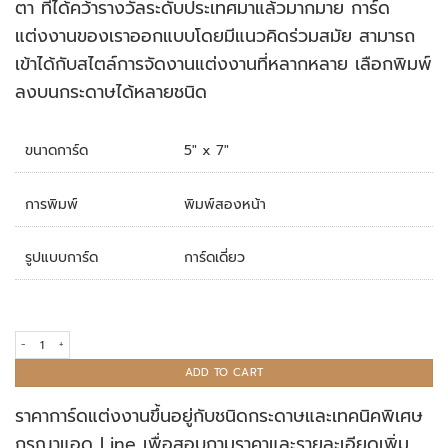
ตา ที่ได้คว้ารางวัลระดับประเทศมาแล้วมากมาย การ์ด
แต่งงานของเราออกแบบโดยมีแนวคิดร่วมสมัย สามารถ
เข้าได้กับสไตล์การจัดงานแต่งงานที่หลากหลาย เลือกพิมพ์
ลงบนกระดาษได้หลายชนิด
ขนาดการ์ด
5" x 7"
การพิมพ์
พิมพ์สองหน้า
รูปแบบการ์ด
การ์ดเดี่ยว
การ์ดแต่งงาน R18-030 quantity
ADD TO CART
ราคาการ์ดแต่งงานขึ้นอยู่กับชนิดกระดาษและเทคนิคพิเศษ
กรุณาแอด Line เพื่อสอบถามราคาและรายละเอียดเพิ่ม