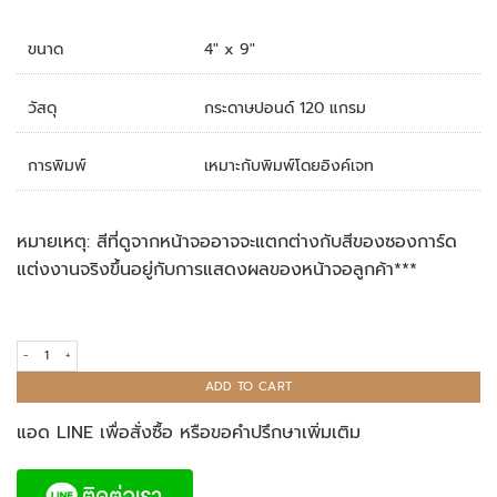
ขนาด
4″ x 9″
วัสดุ
กระดาษปอนด์ 120 แกรม
การพิมพ์
เหมาะกับพิมพ์โดยอิงค์เจท
หมายเหตุ: สีที่ดูจากหน้าจออาจจะแตกต่างกับสีของซองการ์ด
แต่งงานจริงขึ้นอยู่กับการแสดงผลของหน้าจอลูกค้า***
ซองการ์ดแต่งงาน 4x9 นิ้ว สีแชมเปญ quantity
ADD TO CART
แอด LINE เพื่อสั่งซื้อ หรือขอคำปรึกษาเพิ่มเติม