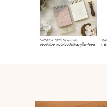
FAVORS & GIFTS 50 บาทขึ้นไป
STA
ของชำร่วย สมุดห่วงปกสีชมพูปั๊มฟอยล์
การ