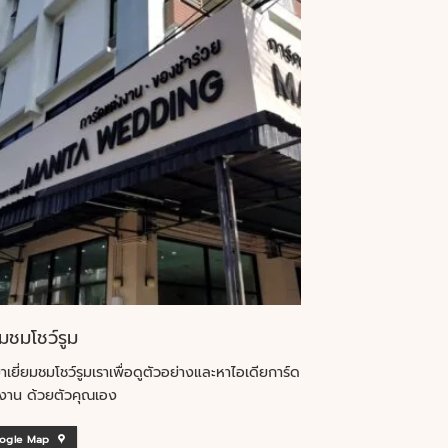
ยมชมโชว์รูม
าเยี่ยมชมโชว์รูมเราเพื่อดูตัวอย่างและหาไอเดียการ์ด
งาน ด้วยตัวคุณเอง
ogle Map