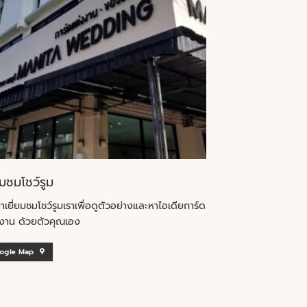
ยมชมโชว์รูม
าเยี่ยมชมโชว์รูมเราเพื่อดูตัวอย่างและหาไอเดียการ์ด
งาน ด้วยตัวคุณเอง
ogle Map