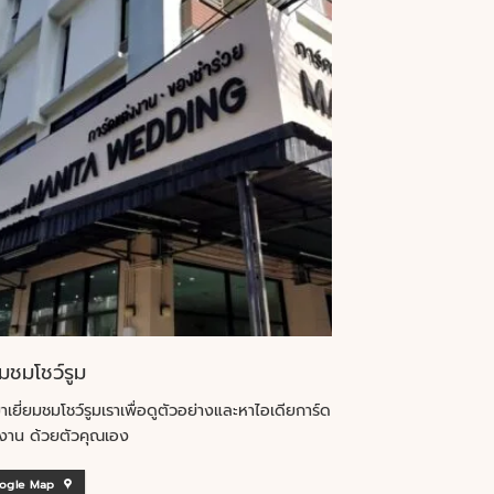
ยมชมโชว์รูม
าเยี่ยมชมโชว์รูมเราเพื่อดูตัวอย่างและหาไอเดียการ์ด
งาน ด้วยตัวคุณเอง
ogle Map