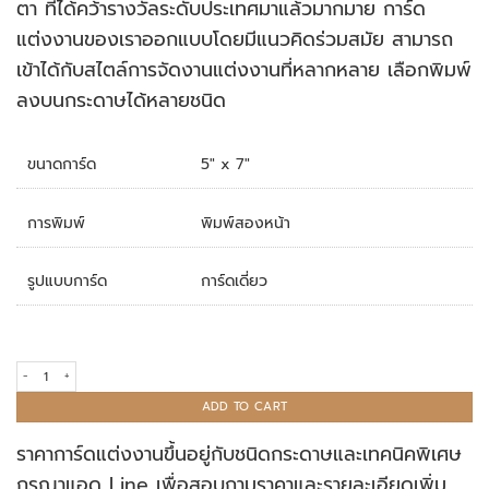
ตา ที่ได้คว้ารางวัลระดับประเทศมาแล้วมากมาย การ์ด
แต่งงานของเราออกแบบโดยมีแนวคิดร่วมสมัย สามารถ
เข้าได้กับสไตล์การจัดงานแต่งงานที่หลากหลาย เลือกพิมพ์
ลงบนกระดาษได้หลายชนิด
ขนาดการ์ด
5" x 7"
การพิมพ์
พิมพ์สองหน้า
รูปแบบการ์ด
การ์ดเดี่ยว
การ์ดแต่งงาน R24-002 quantity
ADD TO CART
ราคาการ์ดแต่งงานขึ้นอยู่กับชนิดกระดาษและเทคนิคพิเศษ
กรุณาแอด Line เพื่อสอบถามราคาและรายละเอียดเพิ่ม