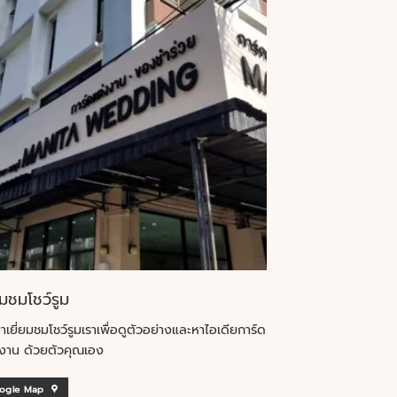
ยมชมโชว์รูม
าเยี่ยมชมโชว์รูมเราเพื่อดูตัวอย่างและหาไอเดียการ์ด
งาน ด้วยตัวคุณเอง
ogle Map