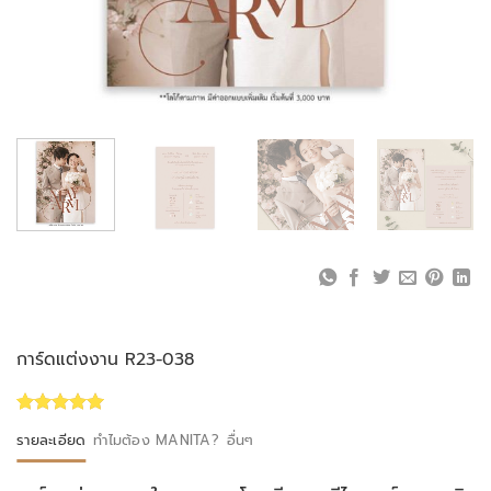
การ์ดแต่งงาน R23-038
Rated
1
5.00
รายละเอียด
ทำไมต้อง MANITA?
อื่นๆ
out of 5
based on
customer