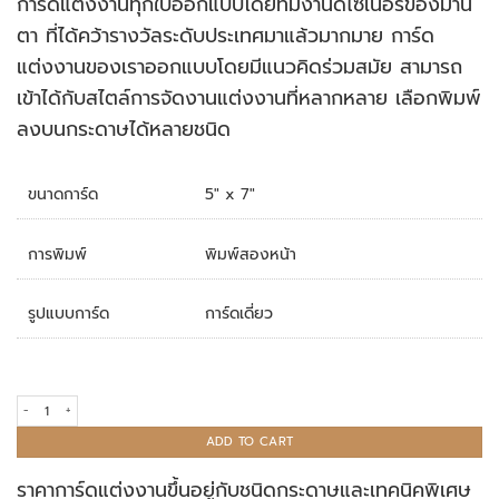
การ์ดแต่งงานทุกใบออกแบบโดยทีมงานดีไซเนอร์ของมานิ
rating
ตา ที่ได้คว้ารางวัลระดับประเทศมาแล้วมากมาย การ์ด
แต่งงานของเราออกแบบโดยมีแนวคิดร่วมสมัย สามารถ
เข้าได้กับสไตล์การจัดงานแต่งงานที่หลากหลาย เลือกพิมพ์
ลงบนกระดาษได้หลายชนิด
ขนาดการ์ด
5" x 7"
การพิมพ์
พิมพ์สองหน้า
รูปแบบการ์ด
การ์ดเดี่ยว
การ์ดแต่งงาน R23-038 quantity
ADD TO CART
ราคาการ์ดแต่งงานขึ้นอยู่กับชนิดกระดาษและเทคนิคพิเศษ