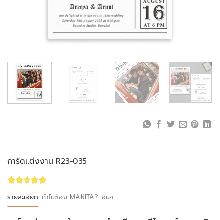
การ์ดแต่งงาน R23-035
Rated
1
5.00
รายละเอียด
ทำไมต้อง MANITA?
อื่นๆ
out of 5
based on
customer