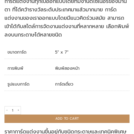
การ์ดแต่งงานทุกใบออกแบบโดยทีมงานดีไซเนอร์ของมานิ
rating
ตา ที่ได้คว้ารางวัลระดับประเทศมาแล้วมากมาย การ์ด
แต่งงานของเราออกแบบโดยมีแนวคิดร่วมสมัย สามารถ
เข้าได้กับสไตล์การจัดงานแต่งงานที่หลากหลาย เลือกพิมพ์
ลงบนกระดาษได้หลายชนิด
ขนาดการ์ด
5" x 7"
การพิมพ์
พิมพ์สองหน้า
รูปแบบการ์ด
การ์ดเดี่ยว
การ์ดแต่งงาน R23-035 quantity
ADD TO CART
ราคาการ์ดแต่งงานขึ้นอยู่กับชนิดกระดาษและเทคนิคพิเศษ