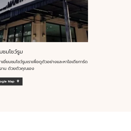
ยมชมโชว์รูม
าเยี่ยมชมโชว์รูมเราเพื่อดูตัวอย่างและหาไอเดียการ์ด
งาน ด้วยตัวคุณเอง
ogle Map