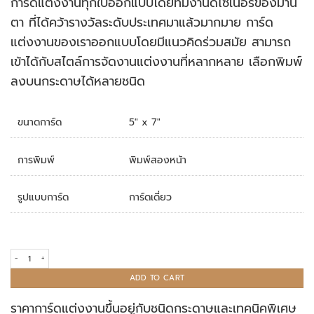
การ์ดแต่งงานทุกใบออกแบบโดยทีมงานดีไซเนอร์ของมานิ
rating
ตา ที่ได้คว้ารางวัลระดับประเทศมาแล้วมากมาย การ์ด
แต่งงานของเราออกแบบโดยมีแนวคิดร่วมสมัย สามารถ
เข้าได้กับสไตล์การจัดงานแต่งงานที่หลากหลาย เลือกพิมพ์
ลงบนกระดาษได้หลายชนิด
ขนาดการ์ด
5" x 7"
การพิมพ์
พิมพ์สองหน้า
รูปแบบการ์ด
การ์ดเดี่ยว
การ์ดแต่งงาน R21-022 quantity
ADD TO CART
ราคาการ์ดแต่งงานขึ้นอยู่กับชนิดกระดาษและเทคนิคพิเศษ