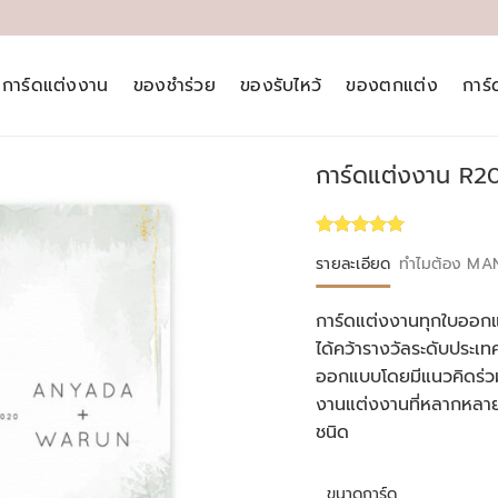
การ์ดแต่งงาน
ของชำร่วย
ของรับไหว้
ของตกแต่ง
การ
การ์ดแต่งงาน R2
Rated
1
5.00
รายละเอียด
ทำไมต้อง MA
out of 5
based on
customer
การ์ดแต่งงานทุกใบออกแ
rating
ได้คว้ารางวัลระดับประ
ออกแบบโดยมีแนวคิดร่วม
งานแต่งงานที่หลากหลา
ชนิด
ขนาดการ์ด