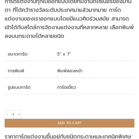
การ์ดแต่งงานทุกใบออกแบบโดยทีมงานดีไซเนอร์ของมานิ
rating
ตา ที่ได้คว้ารางวัลระดับประเทศมาแล้วมากมาย การ์ด
แต่งงานของเราออกแบบโดยมีแนวคิดร่วมสมัย สามารถ
เข้าได้กับสไตล์การจัดงานแต่งงานที่หลากหลาย เลือกพิมพ์
ลงบนกระดาษได้หลายชนิด
ขนาดการ์ด
5" x 7"
การพิมพ์
พิมพ์สองหน้า
รูปแบบการ์ด
การ์ดเดี่ยว
การ์ดแต่งงาน R20-037 quantity
ADD TO CART
ราคาการ์ดแต่งงานขึ้นอยู่กับชนิดกระดาษและเทคนิคพิเศษ