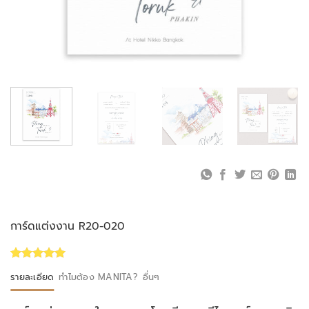
การ์ดแต่งงาน R20-020
Rated
1
5.00
รายละเอียด
ทำไมต้อง MANITA?
อื่นๆ
out of 5
based on
customer