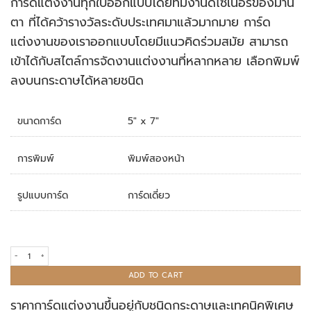
การ์ดแต่งงานทุกใบออกแบบโดยทีมงานดีไซเนอร์ของมานิ
rating
ตา ที่ได้คว้ารางวัลระดับประเทศมาแล้วมากมาย การ์ด
แต่งงานของเราออกแบบโดยมีแนวคิดร่วมสมัย สามารถ
เข้าได้กับสไตล์การจัดงานแต่งงานที่หลากหลาย เลือกพิมพ์
ลงบนกระดาษได้หลายชนิด
ขนาดการ์ด
5" x 7"
การพิมพ์
พิมพ์สองหน้า
รูปแบบการ์ด
การ์ดเดี่ยว
การ์ดแต่งงาน R20-020 quantity
ADD TO CART
ราคาการ์ดแต่งงานขึ้นอยู่กับชนิดกระดาษและเทคนิคพิเศษ