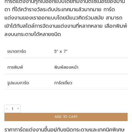
การ์ดแต่งงานทุกใบออกแบบโดยทีมงานดีไซเนอร์ของมานิ
rating
ตา ที่ได้คว้ารางวัลระดับประเทศมาแล้วมากมาย การ์ด
แต่งงานของเราออกแบบโดยมีแนวคิดร่วมสมัย สามารถ
เข้าได้กับสไตล์การจัดงานแต่งงานที่หลากหลาย เลือกพิมพ์
ลงบนกระดาษได้หลายชนิด
ขนาดการ์ด
5" x 7"
การพิมพ์
พิมพ์สองหน้า
รูปแบบการ์ด
การ์ดเดี่ยว
การ์ดแต่งงาน R20-011 quantity
ADD TO CART
ราคาการ์ดแต่งงานขึ้นอยู่กับชนิดกระดาษและเทคนิคพิเศษ