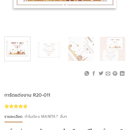
การ์ดแต่งงาน R20-011
Rated
1
5.00
รายละเอียด
ทำไมต้อง MANITA?
อื่นๆ
out of 5
based on
customer