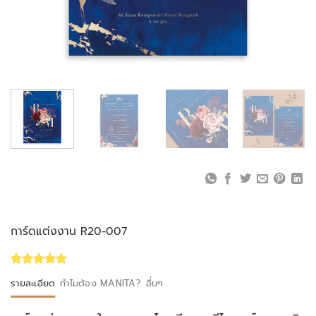
การ์ดแต่งงาน R20-007
Rated
1
5.00
รายละเอียด
ทำไมต้อง MANITA?
อื่นๆ
out of 5
based on
customer