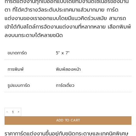
การ์ดแต่งงานทุกใบออกแบบโดยทีมงานดีไซเนอร์ของมานิ
rating
ตา ที่ได้คว้ารางวัลระดับประเทศมาแล้วมากมาย การ์ด
แต่งงานของเราออกแบบโดยมีแนวคิดร่วมสมัย สามารถ
เข้าได้กับสไตล์การจัดงานแต่งงานที่หลากหลาย เลือกพิมพ์
ลงบนกระดาษได้หลายชนิด
ขนาดการ์ด
5" x 7"
การพิมพ์
พิมพ์สองหน้า
รูปแบบการ์ด
การ์ดเดี่ยว
การ์ดแต่งงาน R20-007 quantity
ADD TO CART
ราคาการ์ดแต่งงานขึ้นอยู่กับชนิดกระดาษและเทคนิคพิเศษ