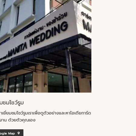
ยมชมโชว์รูม
าเยี่ยมชมโชว์รูมเราเพื่อดูตัวอย่างและหาไอเดียการ์ด
งาน ด้วยตัวคุณเอง
ogle Map