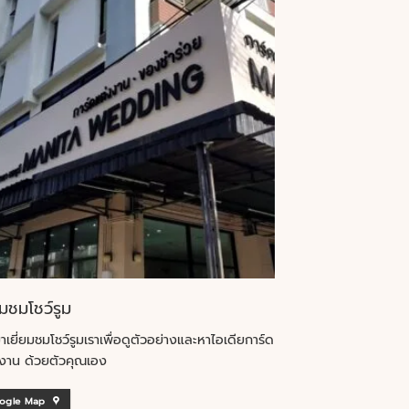
ยมชมโชว์รูม
าเยี่ยมชมโชว์รูมเราเพื่อดูตัวอย่างและหาไอเดียการ์ด
งาน ด้วยตัวคุณเอง
ogle Map