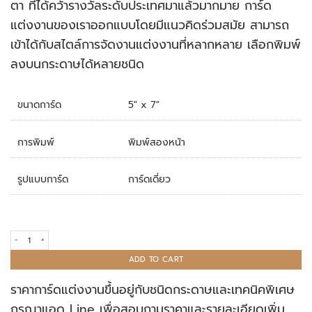
ตา ที่ได้คว้ารางวัลระดับประเทศมาแล้วมากมาย การ์ด
แต่งงานของเราออกแบบโดยมีแนวคิดร่วมสมัย สามารถ
เข้าได้กับสไตล์การจัดงานแต่งงานที่หลากหลาย เลือกพิมพ์
ลงบนกระดาษได้หลายชนิด
ขนาดการ์ด
5" x 7"
การพิมพ์
พิมพ์สองหน้า
รูปแบบการ์ด
การ์ดเดี่ยว
การ์ดแต่งงาน R19-031 quantity
ADD TO CART
ราคาการ์ดแต่งงานขึ้นอยู่กับชนิดกระดาษและเทคนิคพิเศษ
กรุณาแอด Line เพื่อสอบถามราคาและรายละเอียดเพิ่ม