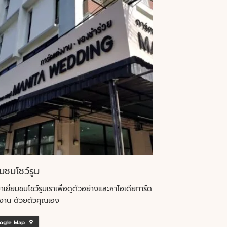
ยมชมโชว์รูม
าเยี่ยมชมโชว์รูมเราเพื่อดูตัวอย่างและหาไอเดียการ์ด
งาน ด้วยตัวคุณเอง
ogle Map