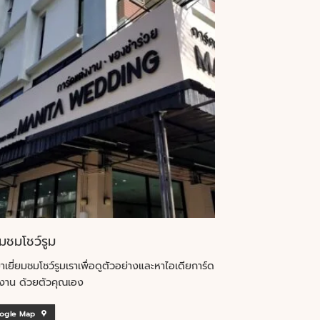
ยมชมโชว์รูม
าเยี่ยมชมโชว์รูมเราเพื่อดูตัวอย่างและหาไอเดียการ์ด
งาน ด้วยตัวคุณเอง
ogle Map