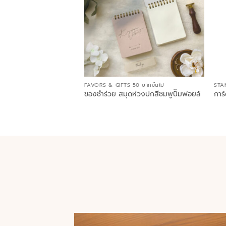
FAVORS & GIFTS 50 บาทขึ้นไป
STA
ของชำร่วย สมุดห่วงปกสีชมพูปั๊มฟอยล์
การ