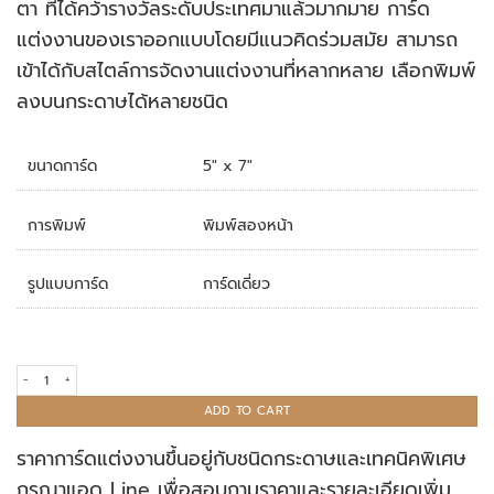
ตา ที่ได้คว้ารางวัลระดับประเทศมาแล้วมากมาย การ์ด
แต่งงานของเราออกแบบโดยมีแนวคิดร่วมสมัย สามารถ
เข้าได้กับสไตล์การจัดงานแต่งงานที่หลากหลาย เลือกพิมพ์
ลงบนกระดาษได้หลายชนิด
ขนาดการ์ด
5" x 7"
การพิมพ์
พิมพ์สองหน้า
รูปแบบการ์ด
การ์ดเดี่ยว
การ์ดแต่งงาน R18-199 quantity
ADD TO CART
ราคาการ์ดแต่งงานขึ้นอยู่กับชนิดกระดาษและเทคนิคพิเศษ
กรุณาแอด Line เพื่อสอบถามราคาและรายละเอียดเพิ่ม