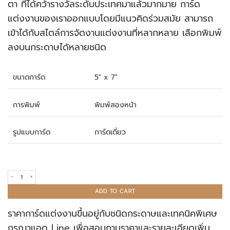
ตา ที่ได้คว้ารางวัลระดับประเทศมาแล้วมากมาย การ์ด
แต่งงานของเราออกแบบโดยมีแนวคิดร่วมสมัย สามารถ
เข้าได้กับสไตล์การจัดงานแต่งงานที่หลากหลาย เลือกพิมพ์
ลงบนกระดาษได้หลายชนิด
ขนาดการ์ด
5" x 7"
การพิมพ์
พิมพ์สองหน้า
รูปแบบการ์ด
การ์ดเดี่ยว
การ์ดแต่งงาน R18-188 quantity
ADD TO CART
ราคาการ์ดแต่งงานขึ้นอยู่กับชนิดกระดาษและเทคนิคพิเศษ
กรุณาแอด Line เพื่อสอบถามราคาและรายละเอียดเพิ่ม