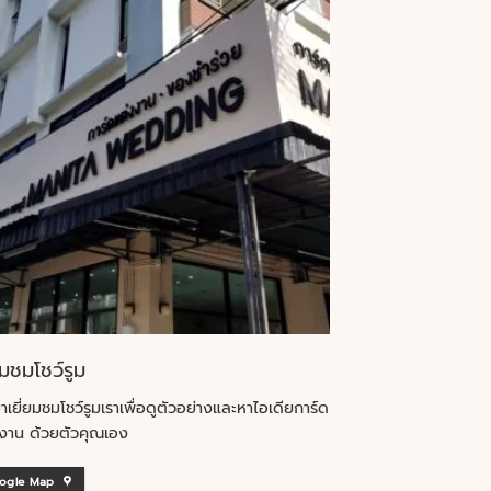
ยมชมโชว์รูม
าเยี่ยมชมโชว์รูมเราเพื่อดูตัวอย่างและหาไอเดียการ์ด
งาน ด้วยตัวคุณเอง
ogle Map