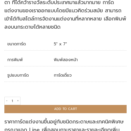
ตา ที่ได้คว้ารางวัลระดับประเทศมาแล้วมากมาย การ์ด
แต่งงานของเราออกแบบโดยมีแนวคิดร่วมสมัย สามารถ
เข้าได้กับสไตล์การจัดงานแต่งงานที่หลากหลาย เลือกพิมพ์
ลงบนกระดาษได้หลายชนิด
ขนาดการ์ด
5" x 7"
การพิมพ์
พิมพ์สองหน้า
รูปแบบการ์ด
การ์ดเดี่ยว
การ์ดแต่งงาน R18-182 quantity
ADD TO CART
ราคาการ์ดแต่งงานขึ้นอยู่กับชนิดกระดาษและเทคนิคพิเศษ
กรุณาแอด Line เพื่อสอบถามราคาและรายละเอียดเพิ่ม