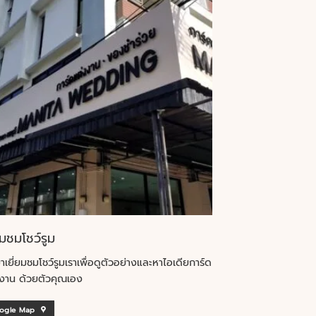
ยมชมโชว์รูม
าเยี่ยมชมโชว์รูมเราเพื่อดูตัวอย่างและหาไอเดียการ์ด
งาน ด้วยตัวคุณเอง
ogle Map