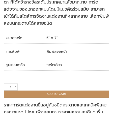
ตา ที่ได้คว้ารางวัลระดับประเทศมาแล้วมากมาย การ์ด
แต่งงานของเราออกแบบโดยมีแนวคิดร่วมสมัย สามารถ
เข้าได้กับสไตล์การจัดงานแต่งงานที่หลากหลาย เลือกพิมพ์
ลงบนกระดาษได้หลายชนิด
ขนาดการ์ด
5" x 7"
การพิมพ์
พิมพ์สองหน้า
รูปแบบการ์ด
การ์ดเดี่ยว
การ์ดแต่งงาน R18-163 quantity
ADD TO CART
ราคาการ์ดแต่งงานขึ้นอยู่กับชนิดกระดาษและเทคนิคพิเศษ
กรุณาแอด Line เพื่อสอบถามราคาและรายละเอียดเพิ่ม