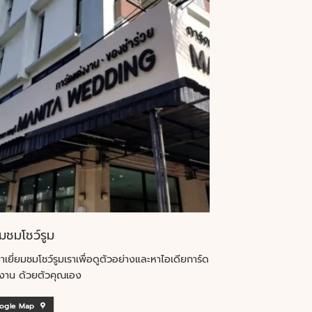
ยมชมโชว์รูม
าเยี่ยมชมโชว์รูมเราเพื่อดูตัวอย่างและหาไอเดียการ์ด
งาน ด้วยตัวคุณเอง
ogle Map