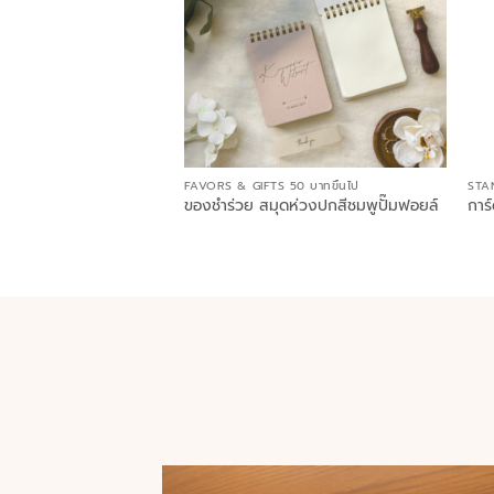
FAVORS & GIFTS 50 บาทขึ้นไป
STA
ของชำร่วย สมุดห่วงปกสีชมพูปั๊มฟอยล์
การ