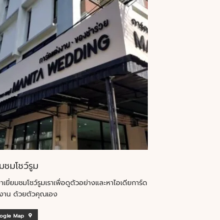
ยมชมโชว์รูม
าเยี่ยมชมโชว์รูมเราเพื่อดูตัวอย่างและหาไอเดียการ์ด
งาน ด้วยตัวคุณเอง
ogle Map