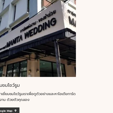
ยมชมโชว์รูม
าเยี่ยมชมโชว์รูมเราเพื่อดูตัวอย่างและหาไอเดียการ์ด
งาน ด้วยตัวคุณเอง
ogle Map