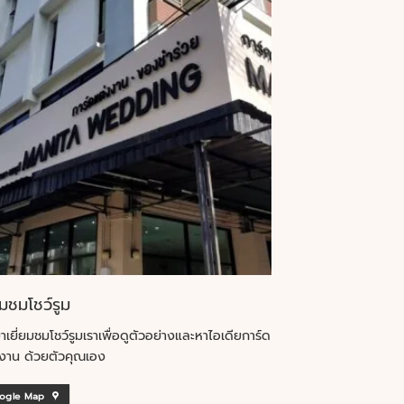
ยมชมโชว์รูม
าเยี่ยมชมโชว์รูมเราเพื่อดูตัวอย่างและหาไอเดียการ์ด
งาน ด้วยตัวคุณเอง
ogle Map