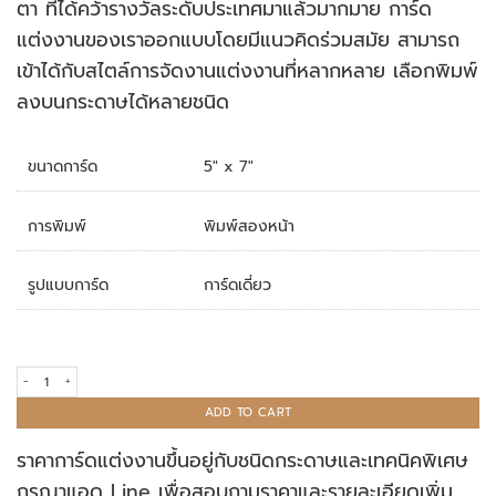
ตา ที่ได้คว้ารางวัลระดับประเทศมาแล้วมากมาย การ์ด
แต่งงานของเราออกแบบโดยมีแนวคิดร่วมสมัย สามารถ
เข้าได้กับสไตล์การจัดงานแต่งงานที่หลากหลาย เลือกพิมพ์
ลงบนกระดาษได้หลายชนิด
ขนาดการ์ด
5" x 7"
การพิมพ์
พิมพ์สองหน้า
รูปแบบการ์ด
การ์ดเดี่ยว
การ์ดแต่งงาน R17-004 quantity
ADD TO CART
ราคาการ์ดแต่งงานขึ้นอยู่กับชนิดกระดาษและเทคนิคพิเศษ
กรุณาแอด Line เพื่อสอบถามราคาและรายละเอียดเพิ่ม