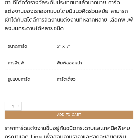
ตา ที่ได้คว้ารางวัลระดับประเทศมาแล้วมากมาย การ์ด
แต่งงานของเราออกแบบโดยมีแนวคิดร่วมสมัย สามารถ
เข้าได้กับสไตล์การจัดงานแต่งงานที่หลากหลาย เลือกพิมพ์
ลงบนกระดาษได้หลายชนิด
ขนาดการ์ด
5" x 7"
การพิมพ์
พิมพ์สองหน้า
รูปแบบการ์ด
การ์ดเดี่ยว
การ์ดแต่งงาน R16-009 quantity
ADD TO CART
ราคาการ์ดแต่งงานขึ้นอยู่กับชนิดกระดาษและเทคนิคพิเศษ
กรุณาแอด Line เพื่อสอบถามราคาและรายละเอียดเพิ่ม