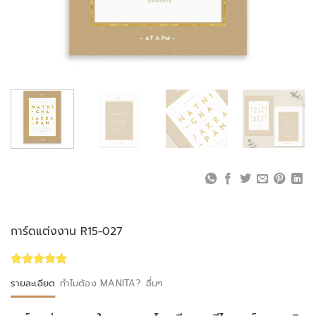
การ์ดแต่งงาน R15-027
Rated
1
5.00
รายละเอียด
ทำไมต้อง MANITA?
อื่นๆ
out of 5
based on
customer