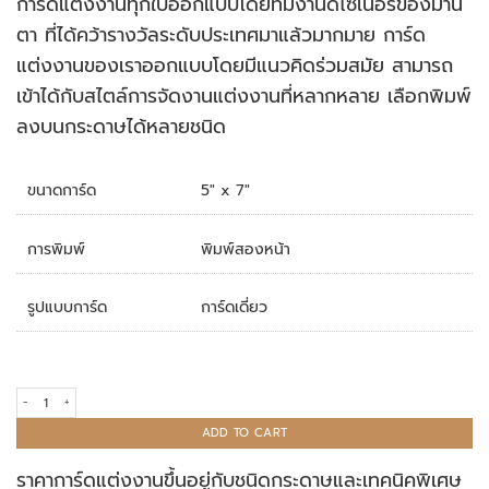
การ์ดแต่งงานทุกใบออกแบบโดยทีมงานดีไซเนอร์ของมานิ
rating
ตา ที่ได้คว้ารางวัลระดับประเทศมาแล้วมากมาย การ์ด
แต่งงานของเราออกแบบโดยมีแนวคิดร่วมสมัย สามารถ
เข้าได้กับสไตล์การจัดงานแต่งงานที่หลากหลาย เลือกพิมพ์
ลงบนกระดาษได้หลายชนิด
ขนาดการ์ด
5" x 7"
การพิมพ์
พิมพ์สองหน้า
รูปแบบการ์ด
การ์ดเดี่ยว
การ์ดแต่งงาน R15-027 quantity
ADD TO CART
ราคาการ์ดแต่งงานขึ้นอยู่กับชนิดกระดาษและเทคนิคพิเศษ