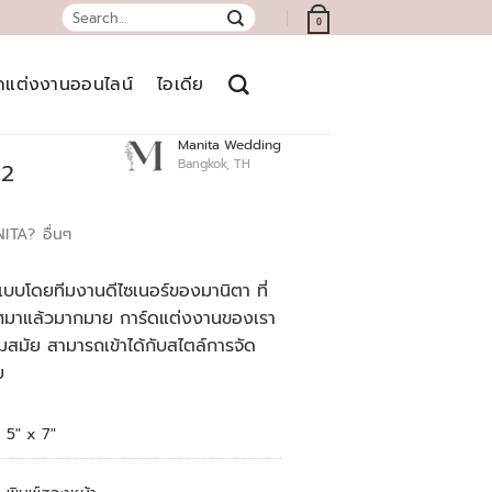
Search
0
for:
์ดแต่งงานออนไลน์
ไอเดีย
Manita Wedding
Bangkok, TH
02
NITA?
อื่นๆ
บบโดยทีมงานดีไซเนอร์ของมานิตา ที่
เทศมาแล้วมากมาย การ์ดแต่งงานของเรา
สมัย สามารถเข้าได้กับสไตล์การจัด
ย
5″ x 7″