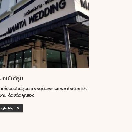
ยมชมโชว์รูม
าเยี่ยมชมโชว์รูมเราเพื่อดูตัวอย่างและหาไอเดียการ์ด
งาน ด้วยตัวคุณเอง
ogle Map