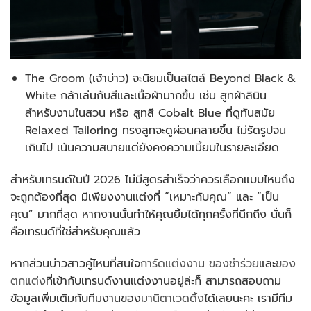
The Groom (เจ้าบ่าว) จะนิยมเป็นสไตล์ Beyond Black &
White กล้าเล่นกับสีและเนื้อผ้ามากขึ้น เช่น สูทผ้าลินิน
สำหรับงานในสวน หรือ สูทสี Cobalt Blue ที่ดูทันสมัย
Relaxed Tailoring ทรงสูทจะดูผ่อนคลายขึ้น ไม่รัดรูปจน
เกินไป เน้นความสบายแต่ยังคงความเนี้ยบในรายละเอียด
สำหรับเทรนด์ในปี 2026 ไม่มีสูตรสำเร็จว่าควรเลือกแบบไหนถึง
จะถูกต้องที่สุด มีเพียงงานแต่งที่ “เหมาะกับคุณ” และ “เป็น
คุณ” มากที่สุด หากงานนั้นทำให้คุณยิ้มได้ทุกครั้งที่นึกถึง นั่นก็
คือเทรนด์ที่ใช่สำหรับคุณแล้ว
หากส่วนบ่าวสาวคู่ไหนที่สนใจ
การ์ดแต่งงาน
ของชำร่วย
และ
ของ
ตกแต่ง
ที่เข้ากับเทรนด์งานแต่งงานอยู่ล่ะก็ สามารถสอบถาม
ข้อมูลเพิ่มเติมกับทีมงานของ
มานิตาเวดดิ้ง
ได้เลยนะคะ เรามีทีม