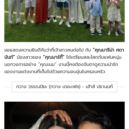
ขอแสดงความยินดีกับว่าที่เจ้าสาวคนต่อไป กับ
“คุณมารีน่า ศดา
นันท์”
น้องสาวของ
“คุณมาร์กี้”
ได้เตรียมสละโสดกับแฟนหนุ่ม
นอกวงการอย่าง “คุณเนม” งานนี้คงต้องจับตาดูความน่ารัก
ของงานแต่งงานที่เต็มไปด้วยความอบอุ่นในครอบครัว
กวาง วรรณปิยะ (กวาง เดอะเฟซ) - เฮ้าส์ ปธานนท์