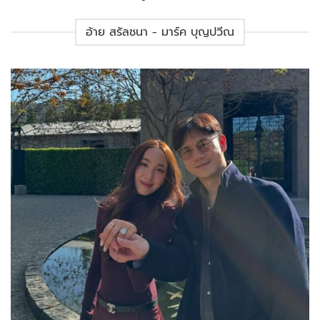
อ้าย สรัลชนา - มาร์ค บุญปวีณ