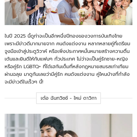
ในปี 2025 นี้ดูท่าจะเป็นอีกหนึ่งปีทองของวงการบันเทิงไทย
เพราะมีข่าวดีมากมายจาก คนดังแต่งงาน หลากหลายคู่ที่เตรียม
จูงมือเข้าสู่ประตูวิวาห์ หรือเพิ่งประกาศหมั้นหมายสร้างความตื่น
เต้นและยินดีให้กับแฟนๆ ทั่วประเทศ ไม่ว่าจะเป็นคู่รักชาย-หญิง
หรือคู่รัก LGBTQ+ ที่ได้เฮกันเต็มที่หลังกฎหมายสมรสเท่าเทียม
ผ่านฉลุย มาดูกันเลยว่ามีคู่รัก คนดังแต่งงาน คู่ไหนบ้างที่กำลัง
จะมีข่าวดีในเร็วๆ นี้!
เต๋อ ฉันทวิชช์ - ใหม่ ดาวิกา