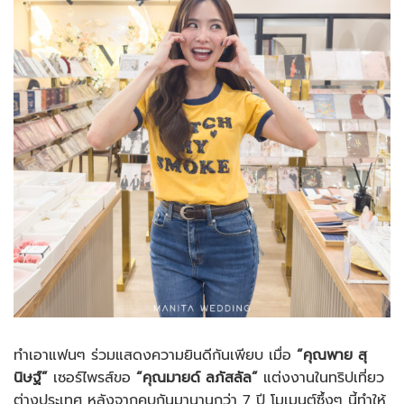
ทำเอาแฟนๆ ร่วมแสดงความยินดีกันเพียบ เมื่อ
“คุณพาย สุ
นิษฐ์”
เซอร์ไพรส์ขอ
“คุณมายด์ ลภัสลัล”
แต่งงานในทริปเที่ยว
ต่างประเทศ หลังจากคบกันมานานกว่า 7 ปี โมเมนต์ซึ้งๆ นี้ทำให้