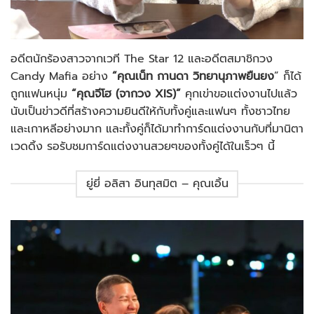
อดีตนักร้องสาวจากเวที The Star 12 และอดีตสมาชิกวง
Candy Mafia อย่าง
“คุณเน็ท กานดา วิทยานุภาพยืนยง
” ก็ได้
ถูกแฟนหนุ่ม
“คุณจีโฮ (จากวง XIS)”
คุกเข่าขอแต่งงานไปแล้ว
นับเป็นข่าวดีที่สร้างความยินดีให้กับทั้งคู่และแฟนๆ ทั้งชาวไทย
และเกาหลีอย่างมาก และทั้งคู่ก็ได้มาทำการ์ดแต่งงานกับที่มานิตา
เวดดิ้ง รอรับชมการ์ดแต่งงานสวยๆของทั้งคู่ได้ในเร็วๆ นี้
ยู่ยี่ อลิสา อินทุสมิต – คุณเอิ้น