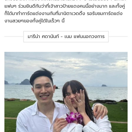
แฟนๆ ร่วมยินดีกับว่าที่เจ้าสาวป้ายแดงคนนี้อย่างมาก และทั้งคู่
ก็ได้มาทำการ์ดแต่งงานกับที่มานิตาเวดดิ้ง รอรับชมการ์ดแต่ง
งานสวยๆของทั้งคู่ได้ในเร็วๆ นี้
มารีน่า ศดานันท์ - เนม แฟนนอกวงการ