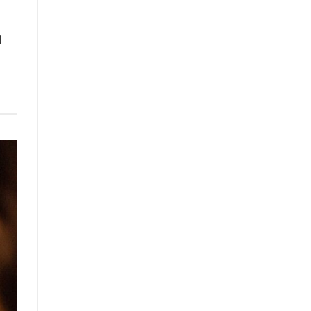
ด
น
ี