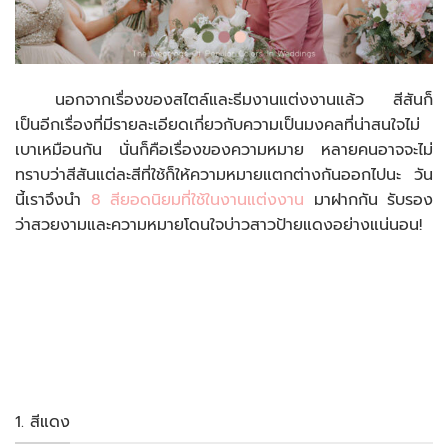
นอกจากเรื่องของสไตล์และธีมงานแต่งงานแล้ว สีสันก็
เป็นอีกเรื่องที่มีรายละเอียดเกี่ยวกับความเป็นมงคลที่น่าสนใจไม่
เบาเหมือนกัน นั่นก็คือเรื่องของความหมาย หลายคนอาจจะไม่
ทราบว่าสีสันแต่ละสีที่ใช้ก็ให้ความหมายแตกต่างกันออกไปนะ วัน
นี้เราจึงนำ
8 สียอดนิยมที่ใช้ในงานแต่งงาน
มาฝากกัน รับรอง
ว่าสวยงามและความหมายโดนใจบ่าวสาวป้ายแดงอย่างแน่นอน!
1. สีแดง