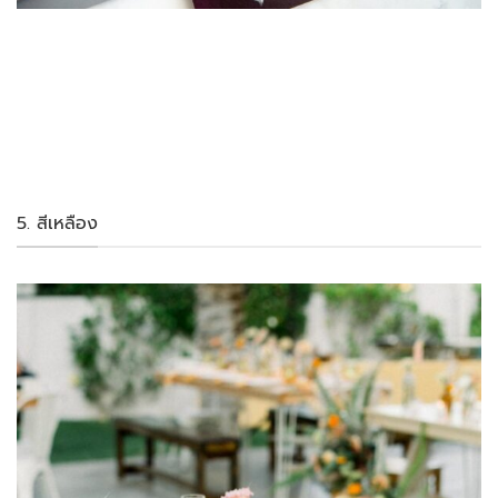
5. สีเหลือง