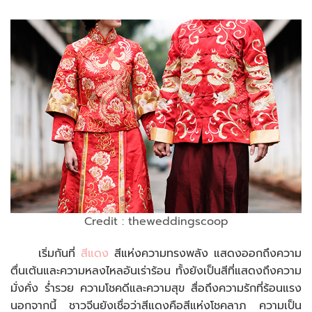
Credit : theweddingscoop
เริ่มกันที่
สีแดง
สีแห่งความทรงพลัง แสดงออกถึงความ
ตื่นเต้นและความหลงไหลอันเร่าร้อน ทั้งยังเป็นสีที่แสดงถึงความ
มั่งคั่ง ร่ำรวย ความโชคดีและความสุข สื่อถึงความรักที่ร้อนแรง
นอกจากนี้ ชาวจีนยังเชื่อว่าสีแดงคือสีแห่งโชคลาภ ความเป็น