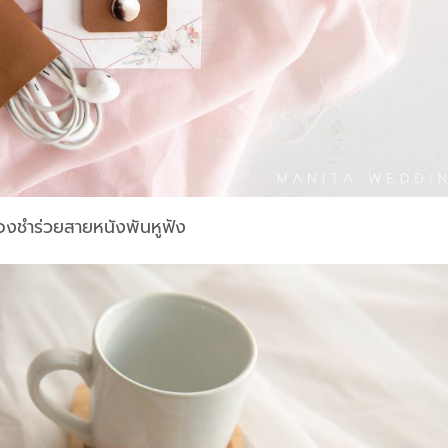
องชำร่วยสายหนังพันหูฟัง